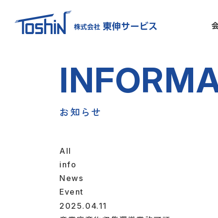
I
N
F
O
R
M
お
知
ら
せ
All
info
News
Event
2025.04.11