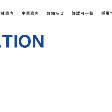
会社案内
事業案内
お知らせ
許認可一覧
採用
A
T
I
O
N