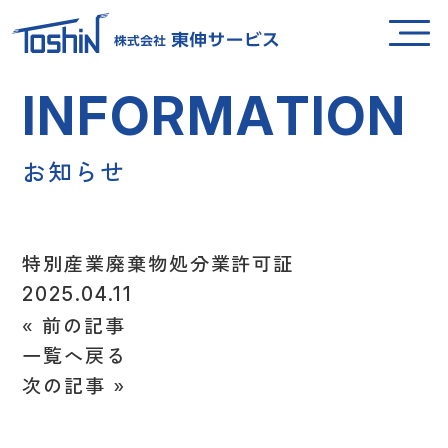
I
N
F
O
R
M
A
T
I
O
N
お
知
ら
せ
特別産業廃棄物処分業許可証
2025.04.11
«
前の記事
一覧へ戻る
次の記事
»