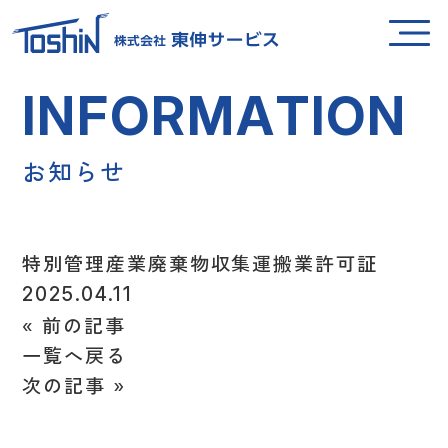
I
N
F
O
R
M
A
T
I
O
N
お
知
ら
せ
特別管理産業廃棄物収集運搬業許可証
2025.04.11
«
前の記事
一覧へ戻る
次の記事
»