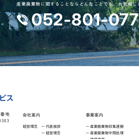
産業廃棄物に関することなら
どんなことでも、
お気軽に
052-801-07
8番地
会社案内
事業案内
0303
経営理念
代表挨拶
産業廃棄物収集運搬
経営理念
産業廃棄物中間処理