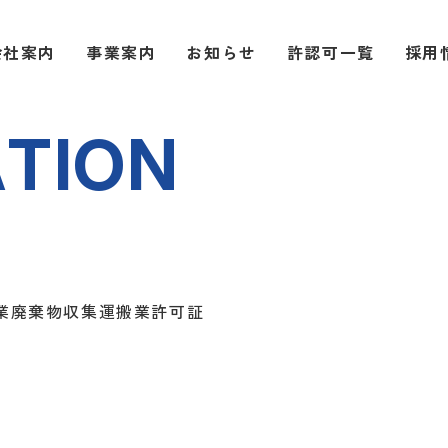
会社案内
事業案内
お知らせ
許認可一覧
採用
A
T
I
O
N
業廃棄物収集運搬業許可証
1