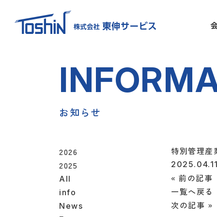
I
N
F
O
R
M
お
知
ら
せ
特別管理産
2026
2025
2025.04.1
«
前の記事
All
一覧へ戻る
info
次の記事
»
News