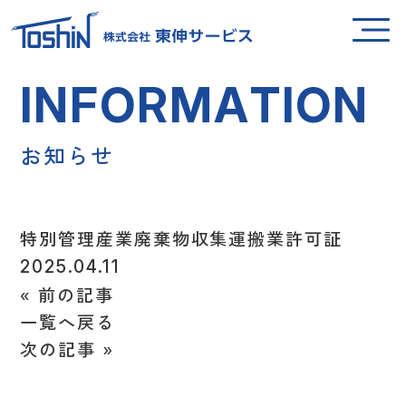
I
N
F
O
R
M
A
T
I
O
N
お
知
ら
せ
特別管理産業廃棄物収集運搬業許可証
2025.04.11
«
前の記事
一覧へ戻る
次の記事
»