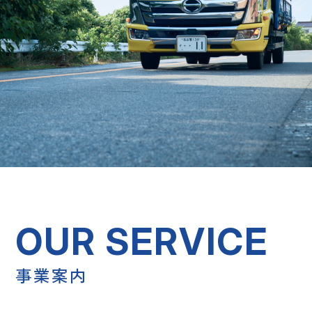
O
U
R
S
E
R
V
I
C
E
事業案内