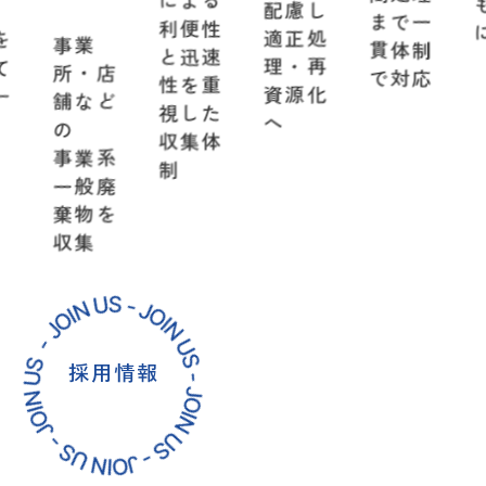
間処理
による
も迅速
配慮し
まで一
利便性
に対応
適正処
貫体制
と迅速
理・再
店
で対応
性を重
資源化
ど
視した
へ
収集体
系
制
廃
を
採用情報