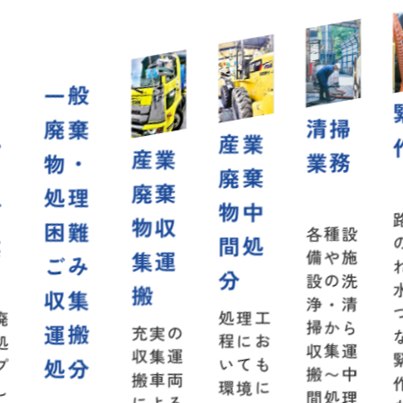
般
緊急
清掃
棄
産業
作業
産業
業務
・
廃棄
廃棄
理
物中
路面へ
物収
難
各種設
間処
の油漏
集運
備や施
み
れや排
分
設の洗
水管の
搬
集
浄・清
つまり
処理工
掃から
搬
充実の
など
程にお
収集運
収集運
緊急な
分
いても
搬〜中
搬車両
作業に
環境に