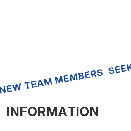
SEEKI
NEW TEAM MEMBERS
I
N
F
O
R
M
A
T
I
O
N