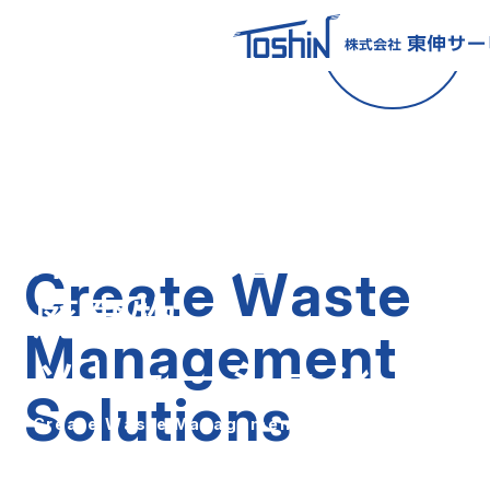
困ったごみの
回収・ご相談は
コチラ
未
来
を
創
造
す
る
C
r
e
a
t
e
W
a
s
t
e
廃
棄
物
M
a
n
a
g
e
m
e
n
t
ソ
リ
ュ
ー
シ
ョ
ン
S
o
l
u
t
i
o
n
s
C
r
e
a
t
e
W
a
s
t
e
M
a
n
a
g
e
m
e
n
t
S
o
l
u
t
i
o
n
s