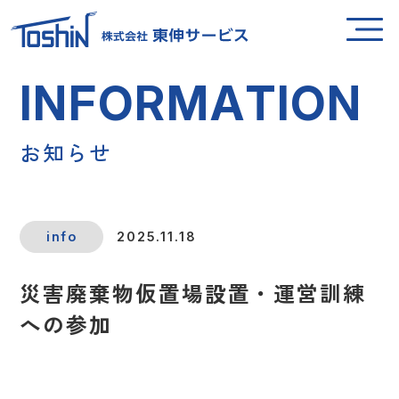
I
N
F
O
R
M
A
T
I
O
N
お
知
ら
せ
info
2025.11.18
災害廃棄物仮置場設置・運営訓練
への参加