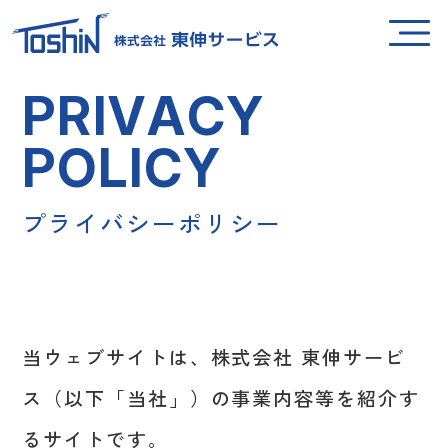
P
R
I
V
A
C
Y
P
O
L
I
C
Y
プ
ラ
イ
バ
シ
ー
ポ
リ
シ
ー
当ウェブサイトは、株式会社 東伸サービ
ス（以下「当社」）の事業内容等を紹介す
るサイトです。