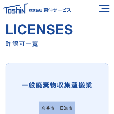
L
I
C
E
N
S
E
S
許
認
可
一
覧
一般廃棄物収集運搬業
刈谷市
日進市